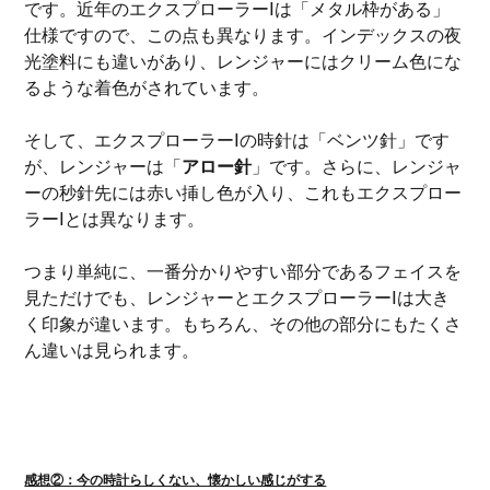
です。近年のエクスプローラーⅠは「メタル枠がある」
仕様ですので、この点も異なります。インデックスの夜
光塗料にも違いがあり、レンジャーにはクリーム色にな
るような着色がされています。
そして、エクスプローラーⅠの時針は「ベンツ針」です
が、レンジャーは「
アロー針
」です。さらに、レンジャ
ーの秒針先には赤い挿し色が入り、これもエクスプロー
ラーⅠとは異なります。
つまり単純に、一番分かりやすい部分であるフェイスを
見ただけでも、レンジャーとエクスプローラーⅠは大き
く印象が違います。もちろん、その他の部分にもたくさ
ん違いは見られます。
感想②：今の時計らしくない、懐かしい感じがする