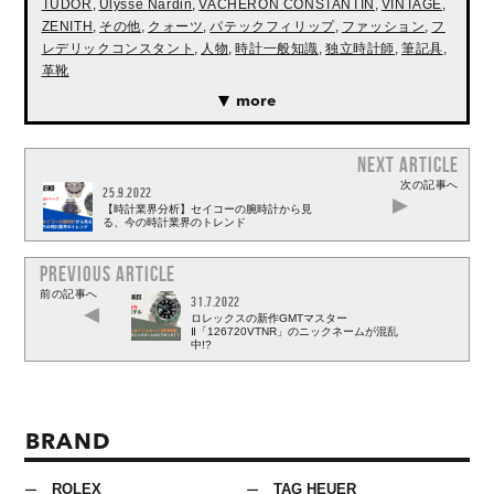
TUDOR
,
Ulysse Nardin
,
VACHERON CONSTANTIN
,
VINTAGE
,
ZENITH
,
その他
,
クォーツ
,
パテックフィリップ
,
ファッション
,
フ
レデリックコンスタント
,
人物
,
時計一般知識
,
独立時計師
,
筆記具
,
革靴
more
NEXT ARTICLE
次の記事へ
25.9.2022
【時計業界分析】セイコーの腕時計から見
る、今の時計業界のトレンド
PREVIOUS ARTICLE
前の記事へ
31.7.2022
ロレックスの新作GMTマスター
Ⅱ「126720VTNR」のニックネームが混乱
中!?
BRAND
ROLEX
TAG HEUER