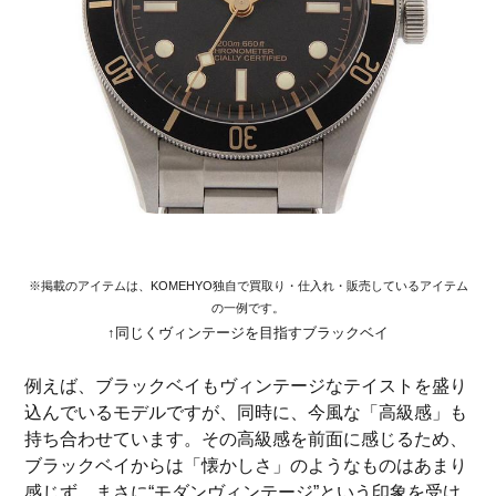
※掲載のアイテムは、KOMEHYO独自で買取り・仕入れ・販売しているアイテム
の一例です。
↑同じくヴィンテージを目指すブラックベイ
例えば、ブラックベイもヴィンテージなテイストを盛り
込んでいるモデルですが、同時に、今風な「高級感」も
持ち合わせています。その高級感を前面に感じるため、
ブラックベイからは「懐かしさ」のようなものはあまり
感じず、まさに“モダンヴィンテージ”という印象を受け