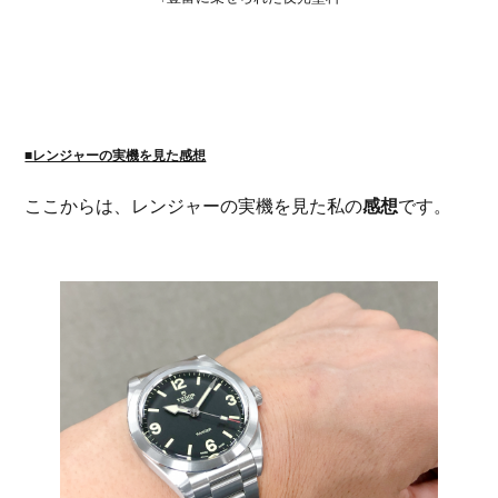
■レンジャーの実機を見た感想
ここからは、レンジャーの実機を見た私の
感想
です。