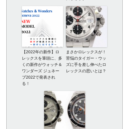
【2022年の新作】ロ
まさかロレックスが！
レックスを筆頭に、多
苦悩のタイガー・ウッ
くの新作がウォッチ＆
ズに手を差し伸べたロ
ワンダーズ ジュネー
レックスの思いとは？
ブ2022で発表され
る！