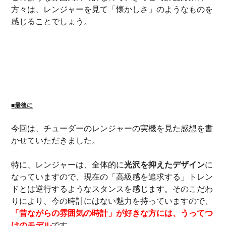
方々は、レンジャーを見て「懐かしさ」のようなものを
感じることでしょう。
■最後に
今回は、チューダーのレンジャーの実機を見た感想を書
かせていただきました。
特に、レンジャーは、全体的に
光沢を抑えたデザイン
に
なっていますので、現在の「高級感を追求する」トレン
ドとは逆行するようなスタンスを感じます。そのこだわ
りにより、今の時計にはない魅力を持っていますので、
「昔ながらの雰囲気の時計」が好きな方には、うってつ
けのモデル
です。