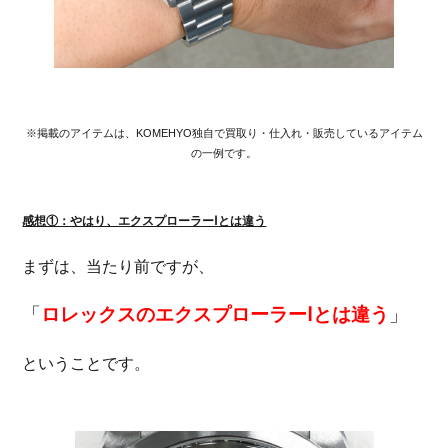
※掲載のアイテムは、KOMEHYO独自で買取り・仕入れ・販売しているアイテム
の一例です。
感想①：やはり、エクスプローラーⅠとは違う
まずは、当たり前ですが、
「
ロレックスのエクスプローラーⅠとは違う
」
ということです。