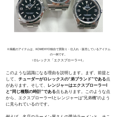
※掲載のアイテムは、KOMEHYO独自で買取り・仕入れ・販売しているアイテム
の一例です。
↑ロレックス「エクスプローラーⅠ」
このような認識になる理由を説明します。まず、前提と
して、
チューダーがロレックスの“弟ブランド”である
点
があります。そして、
レンジャーはエクスプローラーⅠ
と“同じ種類の時計”である
点もあります。このような点
から、エクスプローラーⅠとレンジャーは“兄弟機”のよう
に見られているのです。
例えば、名店のラーメン屋さんの醤油ラーメンと、そこ