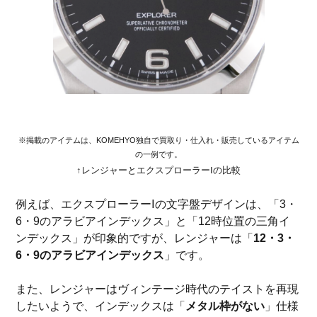
※掲載のアイテムは、KOMEHYO独自で買取り・仕入れ・販売しているアイテム
の一例です。
↑レンジャーとエクスプローラーⅠの比較
例えば、エクスプローラーⅠの文字盤デザインは、「3・
6・9のアラビアインデックス」と「12時位置の三角イ
ンデックス」が印象的ですが、レンジャーは「
12・3・
6・9のアラビアインデックス
」です。
また、レンジャーはヴィンテージ時代のテイストを再現
したいようで、インデックスは「
メタル枠がない
」仕様