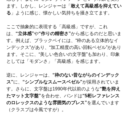
ます。しかし、レンジャーは「
敢えて高級感を抑えてい
る
」ように感じ、懐かしい気持ちを掻き立てます。
ここで抽象的に表現する「高級感」ですが、これ
は、
“立体感”
や
“作りの精密さ”
から感じるのだと思いま
す。例えば、ブラックベイには、“枠のある立体的なイ
ンデックス”があり、“加工精度の高い回転ベゼル”があり
ます。そこに、“美しい色合いの文字盤”も加わり、印象
としては「モダンさ」「高級感」を感じます。
逆に、レンジャーは、
“枠のない昔ながらのインデック
ス”
に、
“シンプルなスムースベゼル”
が採用されていま
す。さらに、文字盤は1990年代以前のような
“艶を抑え
たマット文字盤”
を合わせ、バンドは
“5桁レファレンス
のロレックスのような雰囲気のブレス”
を選んでいます
（クラスプは今風ですが）。