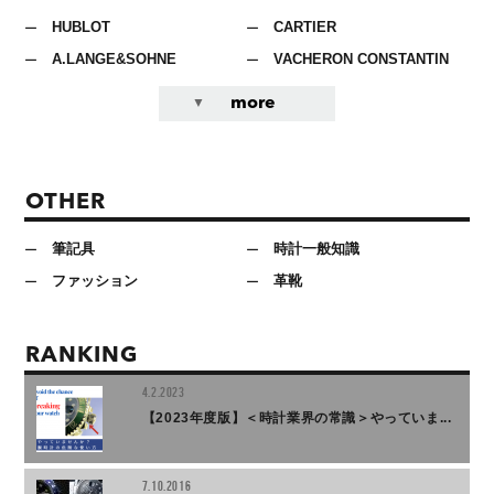
HUBLOT
CARTIER
A.LANGE&SOHNE
VACHERON CONSTANTIN
more
OTHER
筆記具
時計一般知識
ファッション
革靴
RANKING
4.2.2023
【2023年度版】＜時計業界の常識＞やっていま...
7.10.2016