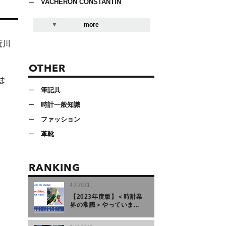
VACHERON CONSTANTIN
more
荒川
OTHER
ま
筆記具
時計一般知識
ファッション
革靴
RANKING
4.2.2023
【2023年度版】＜時計業
界の常識＞やっていま...