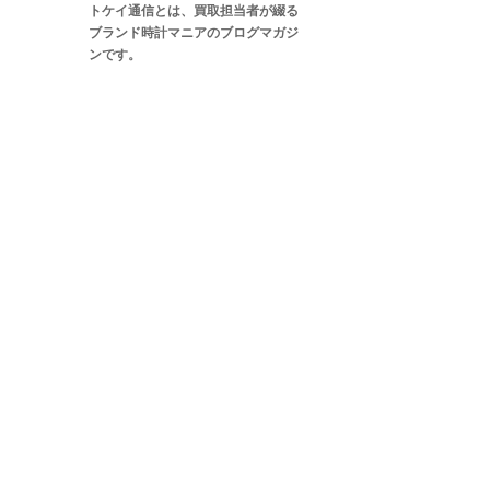
トケイ通信とは、買取担当者が綴る
ブランド時計マニアのブログマガジ
ンです。