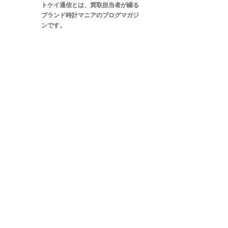
トケイ通信とは、買取担当者が綴る
ブランド時計マニアのブログマガジ
ンです。