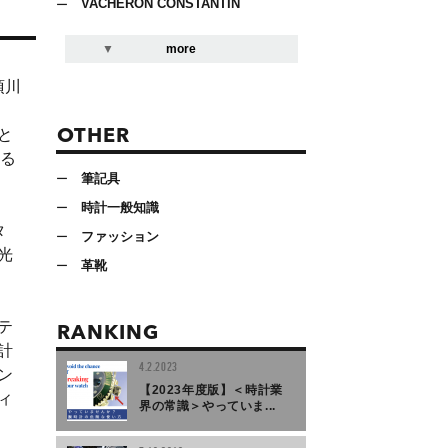
VACHERON CONSTANTIN
more
須川
と
OTHER
る
筆記具
時計一般知識
タ
ファッション
光
革靴
テ
RANKING
計
4.2.2023
ン
【2023年度版】＜時計業
ィ
界の常識＞やっていま...