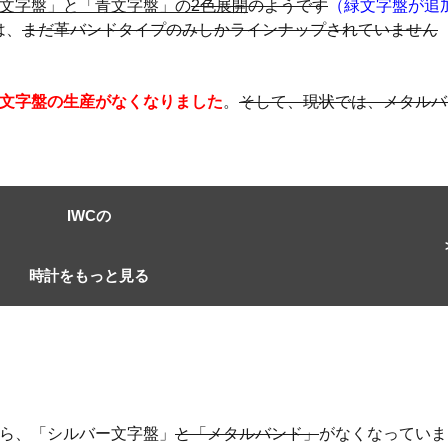
文字盤」と「青文字盤」の
2色展開
のようです
（緑文字盤が追
は、
まだ革バンドタイプのみしかラインナップされていません
文字盤の生産がなくなりました
。
そして、現状では、メタルバ
IWCの
時計をもっと見る
から、「シルバー文字盤」
と「メタルバンド」
がなくなっていま