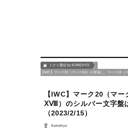
トケイ通信 by KOMEHYO
【IWC】マーク20（マークⅩⅩ）が登場し、マーク18（マ
【IWC】マーク20（マ
ⅩⅧ）のシルバー文字盤
（2023/2/15）
Komehyo