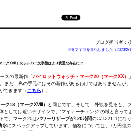
ブログ担当者：
※青文字部を追記しました（2023/2/
（マークⅩⅧ）のシルバー文字盤はより貴重な存在に!?
ーズの最新作「
パイロットウォッチ・マーク20（マークⅩⅩ）
た。まだ、私の手元にはその新作があるわけではありませんが、
ができます（
こちら
）。
ーク18（マークⅩⅧ）
と同じです。そして、外観を見ると、
体としては近いデザインで、“マイナーチェンジ”の域と言って
ト
で、マーク20は
パワーリザーブが120時間
のCal.32111にな
防水
にスペックアップしています。価格については、7万円強