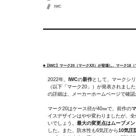
IWC
■【IWC】マーク20（マークⅩⅩ）が登場し、マーク18
2022年、
IWC
の
新作
として、マークシリ
（以下「マーク20」）が発表されまし
の詳細は、メーカーホームページで確認
マーク20はケース径が40㎜で、前作の
マ
イスデザインはやや変わりましたが、全
いでしょう。
最大の変更点はムーブメン
した。また、防水性も6気圧から
10気圧