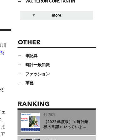
VACHERON CONSTANTIN
more
OTHER
須川
15）
筆記具
時計一般知識
ファッション
」
革靴
そ
RANKING
フェ
4.2.2023
よ
【2023年度版】＜時計業
りま
界の常識＞やっていま...
のア