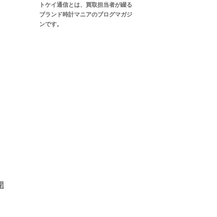
トケイ通信とは、買取担当者が綴る
ブランド時計マニアのブログマガジ
ンです。
開