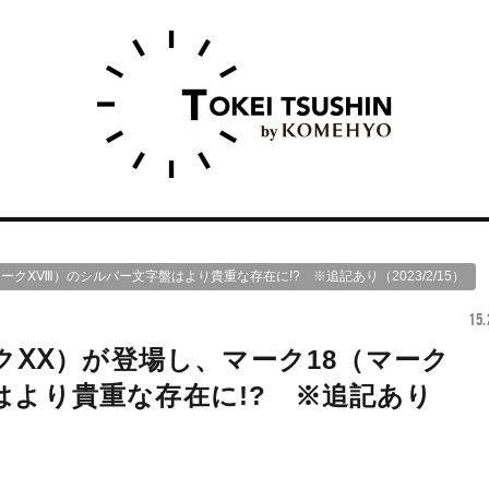
ークⅩⅧ）のシルバー文字盤はより貴重な存在に!? ※追記あり（2023/2/15）
15.
ークⅩⅩ）が登場し、マーク18（マーク
はより貴重な存在に!? ※追記あり