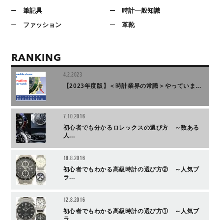
筆記具
時計一般知識
ファッション
革靴
RANKING
4.2.2023
【2023年度版】＜時計業界の常識＞やっていま...
7.10.2016
初心者でも分かるロレックスの選び方 ～数ある
人...
19.8.2016
初心者でもわかる高級時計の選び方② ～人気ブ
ラ...
12.8.2016
初心者でもわかる高級時計の選び方① ～人気ブ
ラ...