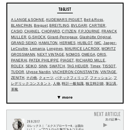
TAGLIST
A.LANGE＆SOHNE
,
AUDEMARS PIGUET
,
Bell＆Ross
,
BLANCPAIN
,
Breguet
,
BREITLING
,
BVLGARI
,
CARTIER
,
CASIO
,
CHANEL
,
CHOPARD
,
CITIZEN
,
F.P.JOURNE
,
FRANCK
MULLER
,
G-SHOCK
,
Girard-Perregaux
,
Glashütte Original
,
GRAND SEIKO
,
HAMILTON
,
HERMES
,
HUBLOT
,
IWC
,
Jaeger-
LeCoultre
,
Lemania
,
Longines
,
MAURICE LACROIX
,
MORITZ
GROSSMANN
,
NEXT VINTAGE
,
NOMOS
,
OMEGA
,
ORIS
,
PANERAI
,
PATEK PHILIPPE
,
PIAGET
,
RICHARD MILLE
,
ROLEX
,
SEIKO
,
SINN
,
SWATCH
,
TAG HEUER
,
Timex
,
TISSOT
,
TUDOR
,
Ulysse Nardin
,
VACHERON CONSTANTIN
,
VINTAGE
,
ZENITH
,
その他
,
クォーツ
,
パテックフィリップ
,
ファッション
,
フ
レデリックコンスタント
,
人物
,
時計一般知識
,
独立時計師
,
筆記具
,
革靴
more
NEXT ARTICLE
次の記事へ
29.9.2017
ロレックス｜「エクスプローラーⅡ」は面白
い！！ ～“アウトローな魅力”をもつスポー