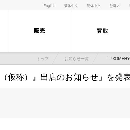
English
繁体中文
簡体中文
한국어
トップ
お知らせ一覧
「『KOME
仙川（仮称）』出店のお知らせ」を発